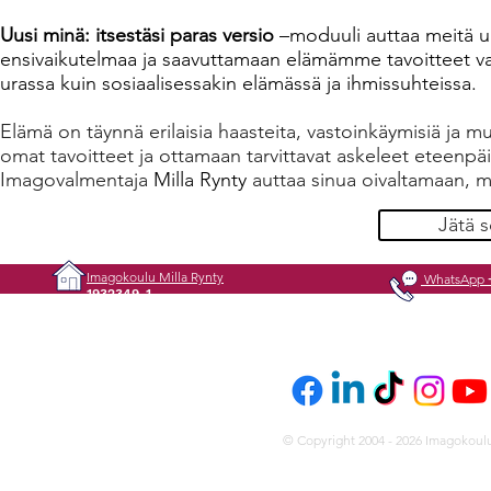
Uusi minä: itsestäsi paras versio
–moduuli auttaa meitä u
ensivaikutelmaa ja saavuttamaan elämämme tavoitteet vai
urassa kuin sosiaalisessakin elämässä ja ihmissuhteissa.
Elämä on täynnä erilaisia haasteita, vastoinkäymisiä ja mu
omat tavoitteet ja ottamaan tarvittavat askeleet eteenpä
Imagovalmentaja
Milla Rynty
auttaa sinua oivaltamaan, m
Jätä 
Imagokoulu Milla Rynty
WhatsApp
1932349-1
© Copyright 2004 - 2026 Imagokoulu