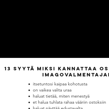
13 syytä miksi kannattaa o
imagovalmentajan
itsetuntosi kaipaa kohotusta
on vaikea valita uraa
haluat tietää, miten menestyä
et halua tuhlata rahaa vääriin ostoksiin
haluat näyttää edustavalta