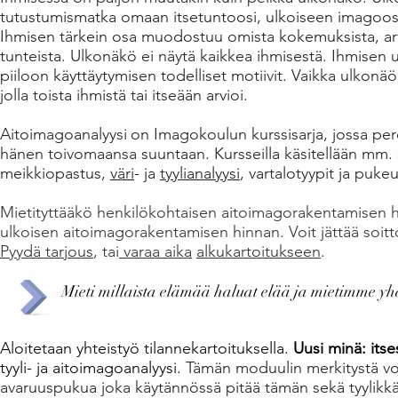
tutustumismatka omaan itsetuntoosi, ulkoiseen imagoosi, s
Ihmisen tärkein osa muodostuu omista kokemuksista, arvois
tunteista. Ulkonäkö ei näytä kaikkea ihmisestä. Ihmisen
piiloon käyttäytymisen todelliset motiivit. Vaikka ulkonäöllä 
jolla toista ihmistä tai itseään arvioi.
Aitoimagoanalyysi
on Imagokoulun kurssisarja, jossa pe
hänen toivomaansa suuntaan. Kursseilla käsitellään mm. se
meikkiopastus,
väri
- ja
tyylianalyysi
, vartalotyypit ja puke
Mietityttääkö henkilökohtaisen aitoimagorakentamisen 
ulkoisen aitoimagorakentamisen hinnan.
Voit jättää soit
Pyydä tarjous
, tai
varaa aika
alkukartoitukseen
.
Mieti millaista elämää haluat elää ja mietimme yhd
Aloitetaan yhteistyö
tilannekartoituksella.
Uusi minä: itse
tyyli- ja aitoimagoanalyysi.
Tämän moduulin merkitystä void
avaruuspukua joka käytännössä pitää tämän sekä tyylikkää