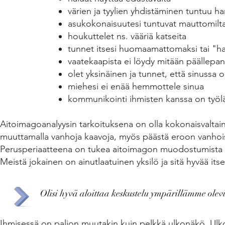
värien ja tyylien yhdistäminen tuntuu h
asukokonaisuutesi tuntuvat mauttomilt
houkuttelet ns. vääriä katseita
tunnet itsesi huomaamattomaksi tai "ha
vaatekaapista ei löydy mitään päällepa
olet yksinäinen ja tunnet, että sinussa 
miehesi ei enää hemmottele sinua
kommunikointi ihmisten kanssa on työl
Aitoimagoanalyysin tarkoituksena on olla kokonaisvalta
muuttamalla vanhoja kaavoja, myös päästä eroon vanhoista 
Perusperiaatteena on tukea aitoimagon muodostumista om
Meistä jokainen on ainutlaatuinen yksilö ja sitä hyvää i
Olisi hyvä aloittaa keskustelu ympärillämme olev
Ihmisessä on paljon muutakin kuin pelkkä ulkonäkö. Ulk